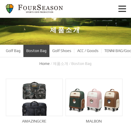
제품소개
Golf Bag
Boston Bag
Golf Shoes
ACC / Goods
TENNI BAG/Go
Home
/
제품소개
/
Boston Bag
AMAZINGCRE
MALBON